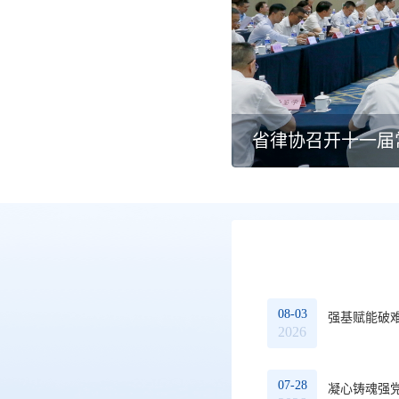
议解决研讨会”在杭举行
省律协召开十一届
08-03
强基赋能破
2026
07-28
凝心铸魂强