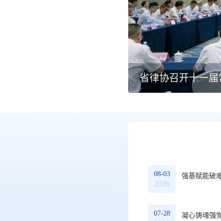
议解决研讨会”在杭举行
省律协召开十一届
08-03
强基赋能破
2026
07-28
凝心铸魂强